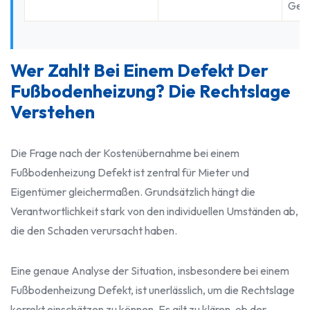
Gewä
Wer Zahlt Bei Einem Defekt Der
Fußbodenheizung? Die Rechtslage
Verstehen
Die Frage nach der Kostenübernahme bei einem
Fußbodenheizung Defekt ist zentral für Mieter und
Eigentümer gleichermaßen. Grundsätzlich hängt die
Verantwortlichkeit stark von den individuellen Umständen ab,
die den Schaden verursacht haben.
Eine genaue Analyse der Situation, insbesondere bei einem
Fußbodenheizung Defekt, ist unerlässlich, um die Rechtslage
korrekt einschätzen zu können. Es gilt zu klären, ob der