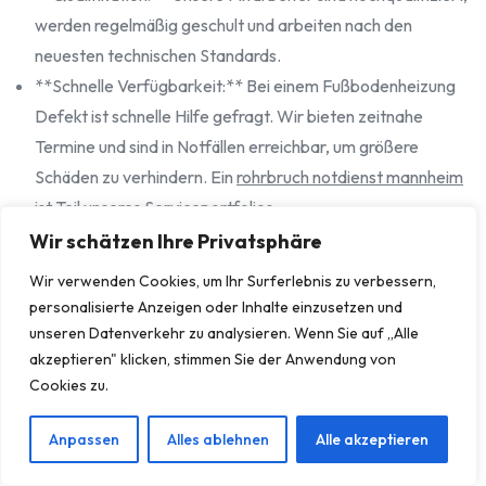
werden regelmäßig geschult und arbeiten nach den
neuesten technischen Standards.
**Schnelle Verfügbarkeit:** Bei einem Fußbodenheizung
Defekt ist schnelle Hilfe gefragt. Wir bieten zeitnahe
Termine und sind in Notfällen erreichbar, um größere
Schäden zu verhindern. Ein
rohrbruch notdienst mannheim
ist Teil unseres Serviceportfolios.
**Moderne Technik:** Wir nutzen fortschrittliche
Wir schätzen Ihre Privatsphäre
Diagnose- und Reparaturtechniken, um Ihren
Wir verwenden Cookies, um Ihr Surferlebnis zu verbessern,
Fußbodenheizung Defekt effizient und zerstörungsarm zu
personalisierte Anzeigen oder Inhalte einzusetzen und
beheben.
unseren Datenverkehr zu analysieren. Wenn Sie auf „Alle
**Kundenorientierung & Transparenz:** Wir legen Wert
akzeptieren" klicken, stimmen Sie der Anwendung von
Cookies zu.
auf offene Kommunikation, faire Preisgestaltung und
höchste Kundenzufriedenheit. Sie erhalten stets eine
Anpassen
Alles ablehnen
Alle akzeptieren
detaillierte Aufschlüsselung der Leistungen und Kosten.