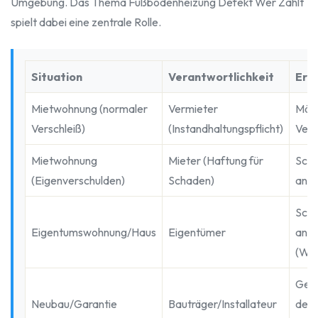
Umgebung. Das Thema Fußbodenheizung Defekt Wer Zahlt
spielt dabei eine zentrale Rolle.
Situation
Verantwortlichkeit
Erst
Mietwohnung (normaler
Vermieter
Mäng
Verschleiß)
(Instandhaltungspflicht)
Verm
Mietwohnung
Mieter (Haftung für
Sch
(Eigenverschulden)
Schaden)
an H
Sch
Eigentumswohnung/Haus
Eigentümer
an V
(Wo
Gel
Neubau/Garantie
Bauträger/Installateur
der