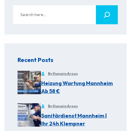
Recent Posts
By Hussein Aroos
Heizung Wartung Mannheim
Ab 58 €
By Hussein Aroos
Sanitärdienst Mannheim |
Ihr 24h Klempner