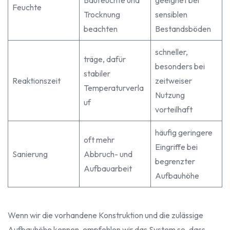
Feuchte
Trocknung
sensiblen
beachten
Bestandsböden
schneller,
träge, dafür
besonders bei
stabiler
Reaktionszeit
zeitweiser
Temperaturverla
Nutzung
uf
vorteilhaft
häufig geringere
oft mehr
Eingriffe bei
Sanierung
Abbruch- und
begrenzter
Aufbauarbeit
Aufbauhöhe
Wenn wir die vorhandene Konstruktion und die zulässige
Aufbauhöhe kennen, empfehlen wir das System so, dass