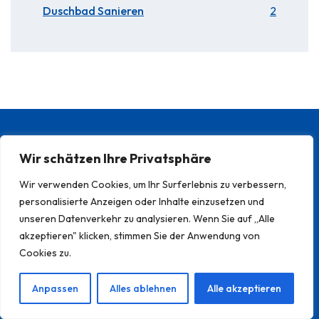
Duschbad Sanieren
2
Wir schätzen Ihre Privatsphäre
Stadtteile
Wir verwenden Cookies, um Ihr Surferlebnis zu verbessern,
Duschkabine heidelberg
personalisierte Anzeigen oder Inhalte einzusetzen und
kanalreinigung bensheim
unseren Datenverkehr zu analysieren. Wenn Sie auf „Alle
leckortung heidelberg
akzeptieren" klicken, stimmen Sie der Anwendung von
rohrreinigung grünstadt
Cookies zu.
Sanitärtechnik Bensheim
wasserinstallation mannheim
Anpassen
Alles ablehnen
Alle akzeptieren
schimmelbeseitigung heidelberg