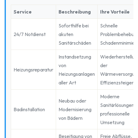
Service
Beschreibung
Ihre Vorteile
Soforthilfe bei
Schnelle
24/7 Notdienst
akuten
Problembehebung
Sanitärschäden
Schadenminimier
Instandsetzung
Wiederherstellun
von
der
Heizungsreparatur
Heizungsanlagen
Wärmeversorgun
aller Art
Effizienzsteigeru
Moderne
Neubau oder
Sanitärlösungen,
Badinstallation
Modernisierung
professionelle
von Bädern
Umsetzung
Beseitigung von
Freie Abflüsse,