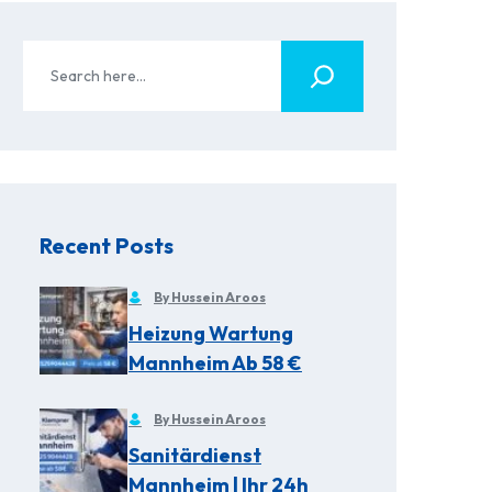
Recent Posts
By Hussein Aroos
Heizung Wartung
Mannheim Ab 58 €
By Hussein Aroos
Sanitärdienst
Mannheim | Ihr 24h