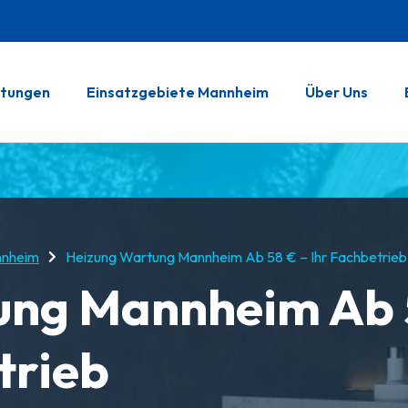
stungen
Einsatzgebiete Mannheim
Über Uns
nnheim
Heizung Wartung Mannheim Ab 58 € – Ihr Fachbetrieb
ung Mannheim Ab
trieb