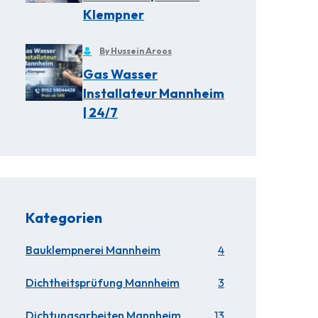
Klempner
By Hussein Aroos
Gas Wasser
Installateur Mannheim
| 24/7
Kategorien
Bauklempnerei Mannheim
4
Dichtheitsprüfung Mannheim
3
Dichtungsarbeiten Mannheim
13