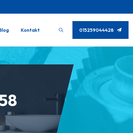
Blog
Kontakt
015259044428
 58