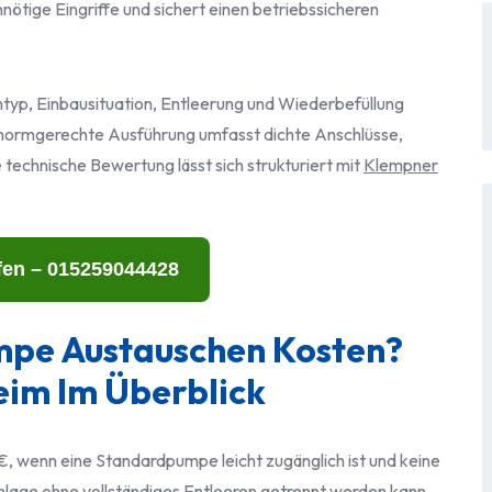
nötige Eingriffe und sichert einen betriebssicheren
yp, Einbausituation, Entleerung und Wiederbefüllung
e normgerechte Ausführung umfasst dichte Anschlüsse,
 technische Bewertung lässt sich strukturiert mit
Klempner
fen – 015259044428
mpe Austauschen Kosten?
eim Im Überblick
€, wenn eine Standardpumpe leicht zugänglich ist und keine
Anlage ohne vollständiges Entleeren getrennt werden kann,