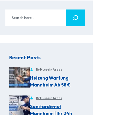
Recent Posts
By Hussein Aroos
Heizung Wartung
Mannheim Ab 58 €
By Hussein Aroos
Sanitärdienst
Mannheim | Ihr 24h