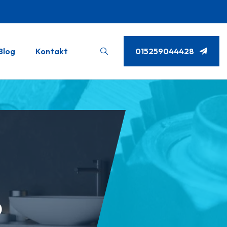
Blog
Kontakt
015259044428
b