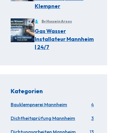
Klempner
By Hussein Aroos
Gas Wasser
Installateur Mannheim
| 24/7
Kategorien
Bauklempnerei Mannheim
4
Dichtheitsprüfung Mannheim
3
Dichtungsarbeiten Mannheim
13