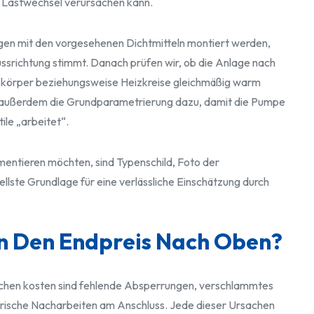
Lastwechsel verursachen kann.
gen mit den vorgesehenen Dichtmitteln montiert werden,
ussrichtung stimmt. Danach prüfen wir, ob die Anlage nach
izkörper beziehungsweise Heizkreise gleichmäßig warm
t außerdem die Grundparametrierung dazu, damit die Pumpe
le „arbeitet“.
mentieren möchten, sind Typenschild, Foto der
ste Grundlage für eine verlässliche Einschätzung durch
n Den Endpreis Nach Oben?
schen kosten sind fehlende Absperrungen, verschlammtes
trische Nacharbeiten am Anschluss. Jede dieser Ursachen