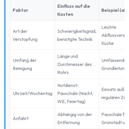
Einfluss auf die
Faktor
Beispiel (ab 
Kosten
Leichte
Art der
Schwierigkeitsgrad,
Abflussverst
Verstopfung
benötigte Technik
Küche
Länge und
Umfang der
Umfassende
Durchmesser des
Reinigung
Grundleitungs
Rohrs
Notdienst-
Einsatz außer
Uhrzeit/Wochentag
Pauschale (Nacht,
regulären Zei
WE, Feiertag)
Abhängig von der
Pauschale für
Anfahrt
Entfernung
Grünstadt un