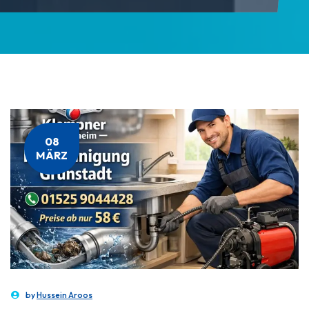
08
MÄRZ
by
Hussein Aroos