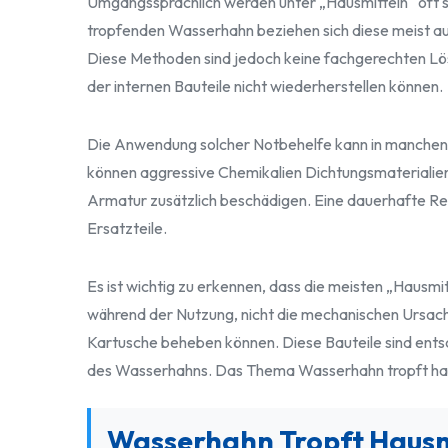
Umgangssprachlich werden unter „Hausmitteln“ oft s
tropfenden Wasserhahn beziehen sich diese meist a
Diese Methoden sind jedoch keine fachgerechten Lösun
der internen Bauteile nicht wiederherstellen können.
Die Anwendung solcher Notbehelfe kann in manchen F
können aggressive Chemikalien Dichtungsmaterialie
Armatur zusätzlich beschädigen. Eine dauerhafte Re
Ersatzteile.
Es ist wichtig zu erkennen, dass die meisten „Hausmi
während der Nutzung, nicht die mechanischen Ursac
Kartusche beheben können. Diese Bauteile sind ents
des Wasserhahns. Das Thema Wasserhahn tropft hausm
Wasserhahn Tropft Hausm