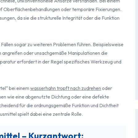
chnelle, unkonventionelle Ansätze verstanden. Bei einem
uf Oberflächenbehandlungen oder temporäre Fixierungen.
gen, da sie die strukturelle Integrität oder die Funktion
ällen sogar zu weiteren Problemen führen. Beispielsweise
n angreifen oder unsachgemäße Manipulationen die
paratur erfordert in der Regel spezifisches Werkzeug und
ttel“ bei einem
wasserhahn tropft nach zudrehen
oder
hen wie eine abgenutzte Dichtung oder eine defekte
cheidend für die ordnungsgemäße Funktion und Dichtheit
ittel spielt dabei eine zentrale Rolle.
ittel – Kurzantwort: