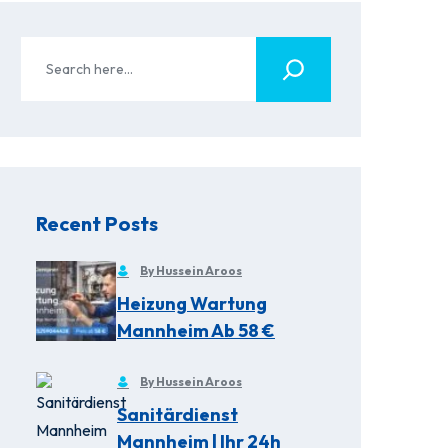
Recent Posts
By Hussein Aroos
Heizung Wartung
Mannheim Ab 58 €
By Hussein Aroos
Sanitärdienst
Mannheim | Ihr 24h