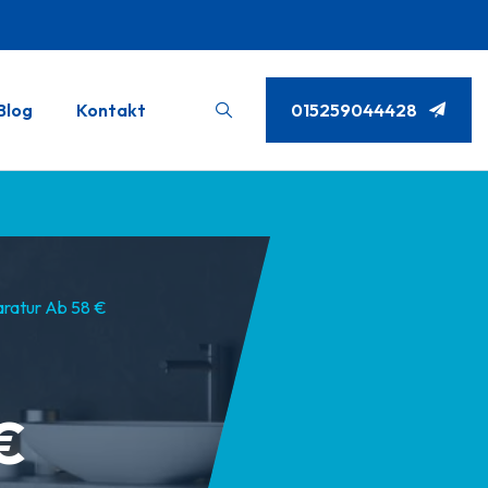
Blog
Kontakt
015259044428
aratur Ab 58 €
€