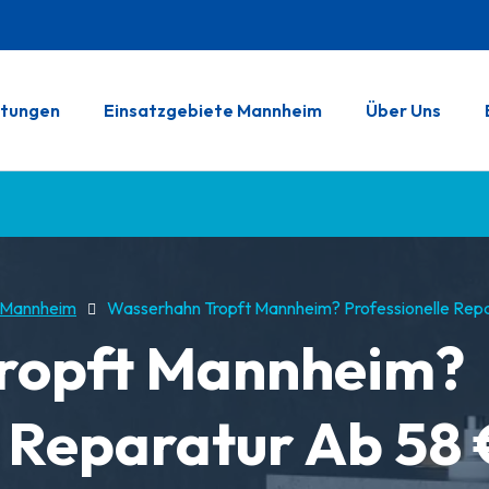
stungen
Einsatzgebiete Mannheim
Über Uns
n Mannheim
Wasserhahn Tropft Mannheim? Professionelle Rep
ropft Mannheim?
e Reparatur Ab 58 