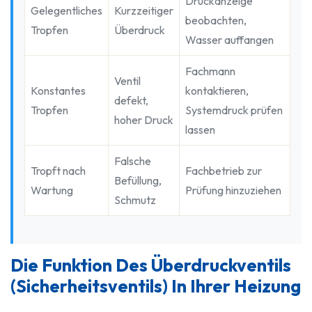
Druckanzeige
Gelegentliches
Kurzzeitiger
beobachten,
Tropfen
Überdruck
Wasser auffangen
Fachmann
Ventil
Konstantes
kontaktieren,
defekt,
Tropfen
Systemdruck prüfen
hoher Druck
lassen
Falsche
Tropft nach
Fachbetrieb zur
Befüllung,
Wartung
Prüfung hinzuziehen
Schmutz
Die Funktion Des Überdruckventils
(Sicherheitsventils) In Ihrer Heizung