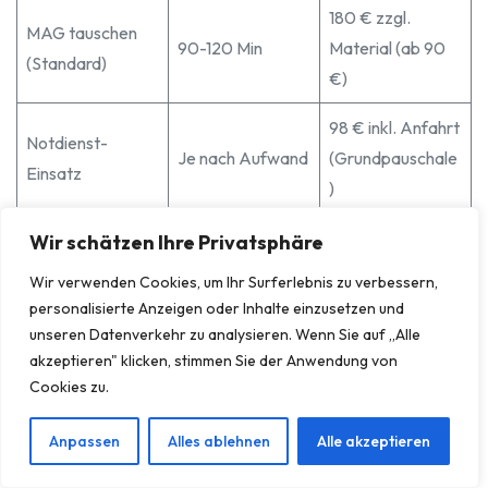
180 € zzgl.
MAG tauschen
90-120 Min
Material (ab 90
(Standard)
€)
98 € inkl. Anfahrt
Notdienst-
Je nach Aufwand
(Grundpauschale
Einsatz
)
Wir schätzen Ihre Privatsphäre
Bitte beachten Sie, dass dies Schätzwerte sind. Für ein
Wir verwenden Cookies, um Ihr Surferlebnis zu verbessern,
konkretes Angebot, das auf Ihre Situation zugeschnitten ist,
personalisierte Anzeigen oder Inhalte einzusetzen und
kontaktieren Sie uns bitte. Auch
Heizungspumpe
unseren Datenverkehr zu analysieren. Wenn Sie auf „Alle
akzeptieren" klicken, stimmen Sie der Anwendung von
austauschen Kosten
können wir detailliert klären.
Cookies zu.
Vorbeugen Ist Besser:
Anpassen
Alles ablehnen
Alle akzeptieren
Wartungstipps Für Ihre
Heizungsanlage