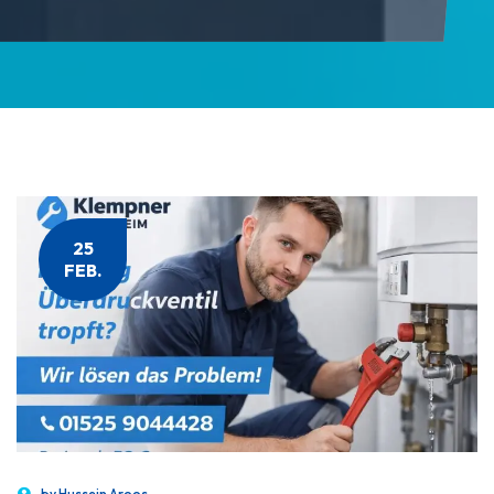
25
FEB.
by
Hussein Aroos