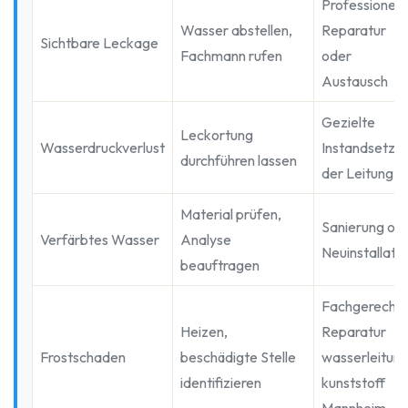
Professionell
Wasser abstellen,
Reparatur
Sichtbare Leckage
Fachmann rufen
oder
Austausch
Gezielte
Leckortung
Wasserdruckverlust
Instandsetzu
durchführen lassen
der Leitung
Material prüfen,
Sanierung od
Verfärbtes Wasser
Analyse
Neuinstallati
beauftragen
Fachgerecht
Heizen,
Reparatur
Frostschaden
beschädigte Stelle
wasserleitun
identifizieren
kunststoff