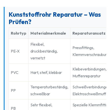
Kunststoffrohr Reparatur – Was
Prüfen?
Rohrtyp
Materialmerkmale
Reparaturansatz
Flexibel,
Pressfittings,
PE-X
druckbeständig,
Klemmverschraubung
vernetzt
Klebeverbindungen,
PVC
Hart, steif, klebbar
Muffenreparatur
Temperaturbeständig,
Schweißverbindungen
PP
schweißbar
Elektroschweißmuffe
Sehr flexibel,
Spezielle Klemmfitting
PB