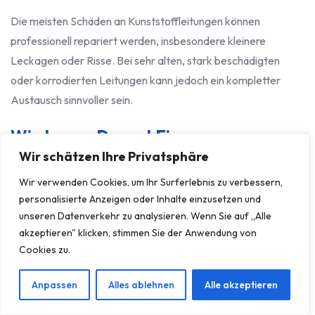
Die meisten Schäden an Kunststoffleitungen können
professionell repariert werden, insbesondere kleinere
Leckagen oder Risse. Bei sehr alten, stark beschädigten
oder korrodierten Leitungen kann jedoch ein kompletter
Austausch sinnvoller sein.
Wie Lange Dauert Eine
Durchschnittliche Reparatur Einer
Wir schätzen Ihre Privatsphäre
Kunststoff Wasserleitung?
Wir verwenden Cookies, um Ihr Surferlebnis zu verbessern,
personalisierte Anzeigen oder Inhalte einzusetzen und
unseren Datenverkehr zu analysieren. Wenn Sie auf „Alle
Die Dauer einer Reparatur variiert stark je nach Art und
akzeptieren" klicken, stimmen Sie der Anwendung von
Ausmaß des Schadens. Eine kleine Leckage kann in 1-2
Cookies zu.
Stunden behoben sein, während ein komplexer Rohrbruch
mehrere Stunden in Anspruch nehmen kann. Die Leckortung
Anpassen
Alles ablehnen
Alle akzeptieren
kommt hinzu.