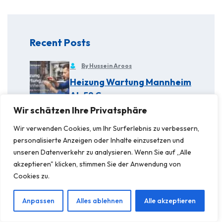
Recent Posts
By Hussein Aroos
Heizung Wartung Mannheim
Ab 58 €
Wir schätzen Ihre Privatsphäre
By Hussein Aroos
Wir verwenden Cookies, um Ihr Surferlebnis zu verbessern,
Sanitärdienst Mannheim |
personalisierte Anzeigen oder Inhalte einzusetzen und
Ihr 24h Klempner
unseren Datenverkehr zu analysieren. Wenn Sie auf „Alle
akzeptieren" klicken, stimmen Sie der Anwendung von
Cookies zu.
By Hussein Aroos
Gas Wasser Installateur
Anpassen
Alles ablehnen
Alle akzeptieren
Mannheim | 24/7