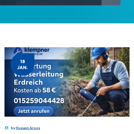
18
JAN.
by
Hussein Aroos