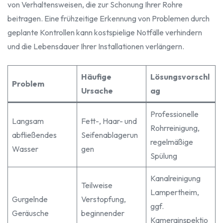
von Verhaltensweisen, die zur Schonung Ihrer Rohre
beitragen. Eine frühzeitige Erkennung von Problemen durch
geplante Kontrollen kann kostspielige Notfälle verhindern
und die Lebensdauer Ihrer Installationen verlängern.
Häufige
Lösungsvorschl
Problem
Ursache
ag
Professionelle
Langsam
Fett-, Haar- und
Rohrreinigung,
abfließendes
Seifenablagerun
regelmäßige
Wasser
gen
Spülung
Kanalreinigung
Teilweise
Lampertheim,
Gurgelnde
Verstopfung,
ggf.
Geräusche
beginnender
Kamerainspektio