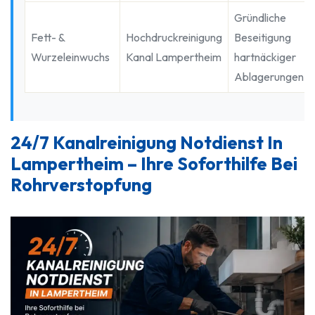
Gründliche
Fett- &
Hochdruckreinigung
Beseitigung
Wurzeleinwuchs
Kanal Lampertheim
hartnäckiger
Ablagerungen
24/7 Kanalreinigung Notdienst In
Lampertheim – Ihre Soforthilfe Bei
Rohrverstopfung