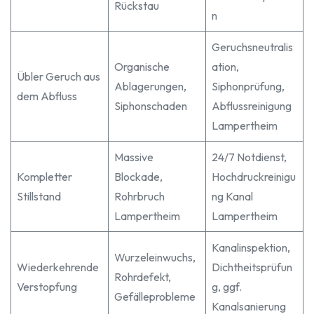
Rückstau
n
Geruchsneutralis
Organische
ation,
Übler Geruch aus
Ablagerungen,
Siphonprüfung,
dem Abfluss
Siphonschaden
Abflussreinigung
Lampertheim
Massive
24/7 Notdienst,
Kompletter
Blockade,
Hochdruckreinigu
Stillstand
Rohrbruch
ng Kanal
Lampertheim
Lampertheim
Kanalinspektion,
Wurzeleinwuchs,
Wiederkehrende
Dichtheitsprüfun
Rohrdefekt,
Verstopfung
g, ggf.
Gefälleprobleme
Kanalsanierung