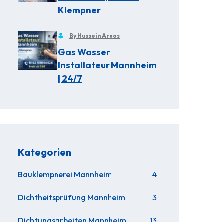
Klempner
By Hussein Aroos
Gas Wasser
Installateur Mannheim
| 24/7
Kategorien
Bauklempnerei Mannheim
4
Dichtheitsprüfung Mannheim
3
Dichtungsarbeiten Mannheim
13