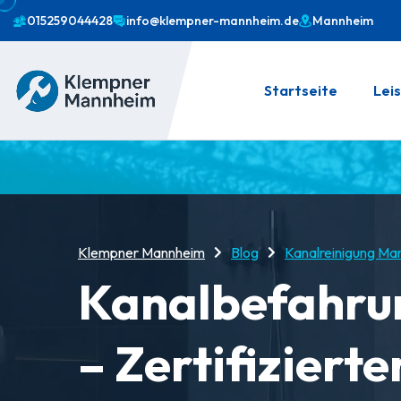
015259044428
info@klempner-mannheim.de
Mannheim
Startseite
Lei
Klempner Mannheim
Blog
Kanalreinigung Ma
Kanalbefahru
– Zertifiziert