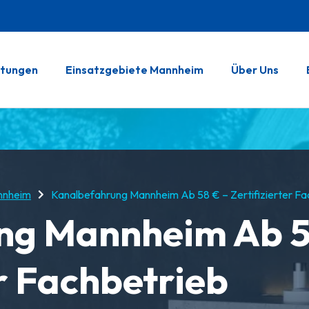
stungen
Einsatzgebiete Mannheim
Über Uns
nnheim
Kanalbefahrung Mannheim Ab 58 € – Zertifizierter Fa
ng Mannheim Ab 5
er Fachbetrieb