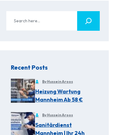
Recent Posts
By Hussein Aroos
Heizung Wartung
Mannheim Ab 58 €
By Hussein Aroos
Sanitärdienst
Mannheim | Ihr 24h