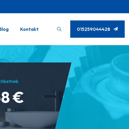
Blog
Kontakt
015259044428
chbetrieb
8 €