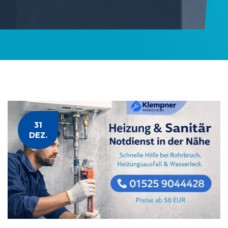
31
DEZ.