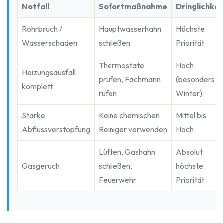
Notfall
Sofortmaßnahme
Dringlichkei
Rohrbruch /
Hauptwasserhahn
Höchste
Wasserschaden
schließen
Priorität
Thermostate
Hoch
Heizungsausfall
prüfen, Fachmann
(besonders i
komplett
rufen
Winter)
Starke
Keine chemischen
Mittel bis
Abflussverstopfung
Reiniger verwenden
Hoch
Lüften, Gashahn
Absolut
Gasgeruch
schließen,
höchste
Feuerwehr
Priorität