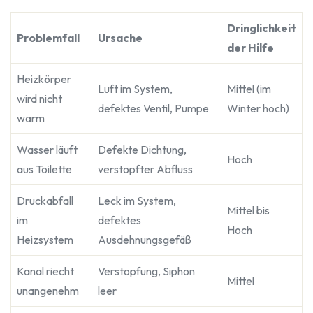
Dringlichkeit
Problemfall
Ursache
der Hilfe
Heizkörper
Luft im System,
Mittel (im
wird nicht
defektes Ventil, Pumpe
Winter hoch)
warm
Wasser läuft
Defekte Dichtung,
Hoch
aus Toilette
verstopfter Abfluss
Druckabfall
Leck im System,
Mittel bis
im
defektes
Hoch
Heizsystem
Ausdehnungsgefäß
Kanal riecht
Verstopfung, Siphon
Mittel
unangenehm
leer