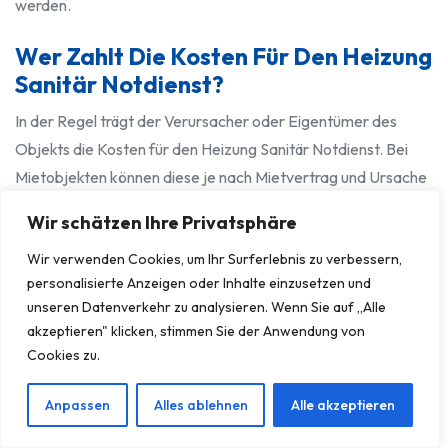
werden.
Wer Zahlt Die Kosten Für Den Heizung
Sanitär Notdienst?
In der Regel trägt der Verursacher oder Eigentümer des
Objekts die Kosten für den Heizung Sanitär Notdienst. Bei
Mietobjekten können diese je nach Mietvertrag und Ursache
des Schadens auf den Mieter umgelegt werden.
Wir schätzen Ihre Privatsphäre
Gibt Es Eine Garantie Auf Die
Wir verwenden Cookies, um Ihr Surferlebnis zu verbessern,
Reparaturleistung?
personalisierte Anzeigen oder Inhalte einzusetzen und
unseren Datenverkehr zu analysieren. Wenn Sie auf „Alle
Ja, wir gewähren eine Garantie auf unsere erbrachten
akzeptieren" klicken, stimmen Sie der Anwendung von
Reparaturleistungen durch den Heizung Sanitär Notdienst.
Cookies zu.
Die genauen Garantiebedingungen werden Ihnen im Detail
erläutert und hängen von der Art der Reparatur ab.
Anpassen
Alles ablehnen
Alle akzeptieren