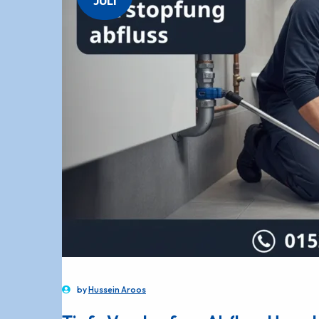
JULI
by
Hussein Aroos