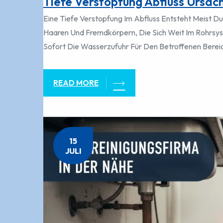
Tiefe Verstopfung Abfluss Ursac
Eine Tiefe Verstopfung Im Abfluss Entsteht Meist 
Haaren Und Fremdkörpern, Die Sich Weit Im Rohrsyst
Sofort Die Wasserzufuhr Für Den Betroffenen Berei
READ MORE
15
JULI