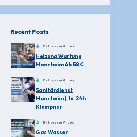
Recent Posts
By Hussein Aroos
Heizung Wartung
Mannheim Ab 58 €
By Hussein Aroos
Sanitärdienst
Mannheim | Ihr 24h
Klempner
By Hussein Aroos
Gas Wasser