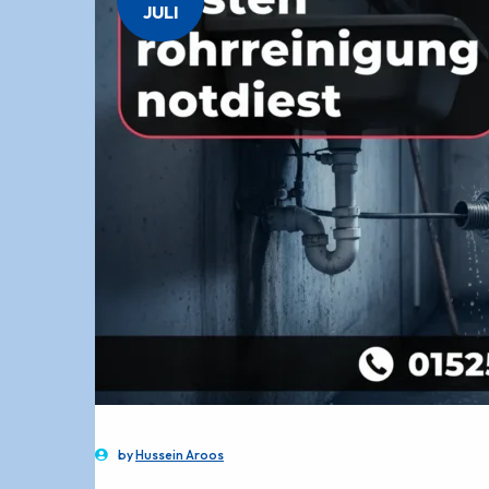
JULI
by
Hussein Aroos