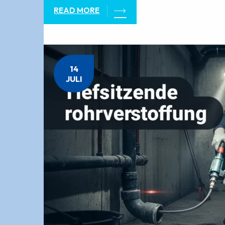
READ MORE
14
JULI